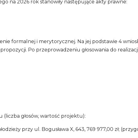
go na 2026 rok stanowiły następujące akty prawne:
nie formalnej i merytorycznej. Na jej podstawie 4 wnio
pozycji. Po przeprowadzeniu głosowania do realizacji w
 (liczba głosów, wartość projektu):
odzieży przy ul. Bogusława X, 643, 769 977,00 zł; (prz